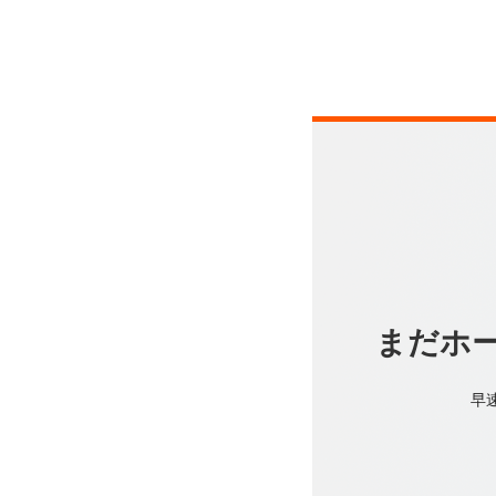
まだホ
早